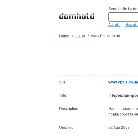
Search site by d
-
Add site
New sit
Home
/
dn.ua
/
www.Pplus.dn.ua
Site:
www.Pplus.dn.ua
"Перепланиров
Title:
Description:
Наше предприяти
права собственн
Updated:
23 Aug 2008