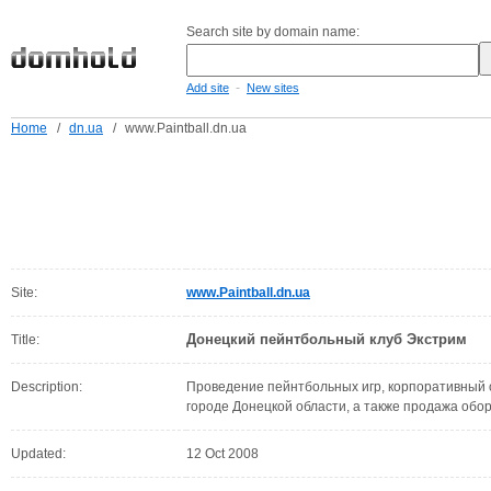
Search site by domain name:
-
Add site
New sites
Home
/
dn.ua
/
www.Paintball.dn.ua
Site:
www.Paintball.dn.ua
Донецкий пейнтбольный клуб Экстрим
Title:
Description:
Проведение пейнтбольных игр, корпоративный о
городе Донецкой области, а также продажа обо
Updated:
12 Oct 2008