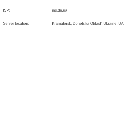
ISP:
ins.dn.ua
Server location:
Kramatorsk, Donets'ka Oblast', Ukraine, UA